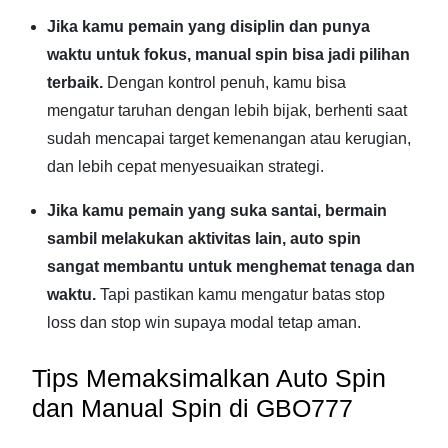
Jika kamu pemain yang disiplin dan punya
waktu untuk fokus, manual spin bisa jadi pilihan
terbaik.
Dengan kontrol penuh, kamu bisa
mengatur taruhan dengan lebih bijak, berhenti saat
sudah mencapai target kemenangan atau kerugian,
dan lebih cepat menyesuaikan strategi.
Jika kamu pemain yang suka santai, bermain
sambil melakukan aktivitas lain, auto spin
sangat membantu untuk menghemat tenaga dan
waktu.
Tapi pastikan kamu mengatur batas stop
loss dan stop win supaya modal tetap aman.
Tips Memaksimalkan Auto Spin
dan Manual Spin di GBO777