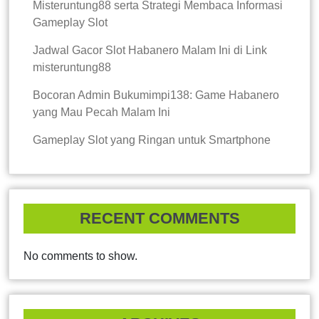
Misteruntung88 serta Strategi Membaca Informasi
Gameplay Slot
Jadwal Gacor Slot Habanero Malam Ini di Link
misteruntung88
Bocoran Admin Bukumimpi138: Game Habanero
yang Mau Pecah Malam Ini
Gameplay Slot yang Ringan untuk Smartphone
RECENT COMMENTS
No comments to show.