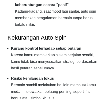
keberuntungan secara “pasif”
Kadang-kadang, saat mood lagi santai, auto spin
memberikan pengalaman bermain tanpa harus
terlalu mikir.
Kekurangan Auto Spin
Kurang kontrol terhadap setiap putaran
Karena kamu membiarkan sistem berjalan sendiri,
kamu tidak bisa menyesuaikan strategi berdasarkan
hasil putaran sebelumnya.
Risiko kehilangan fokus
Bermain sambil melakukan hal lain membuat kamu
mudah melewatkan peluang penting, seperti fitur
bonus atau simbol khusus.