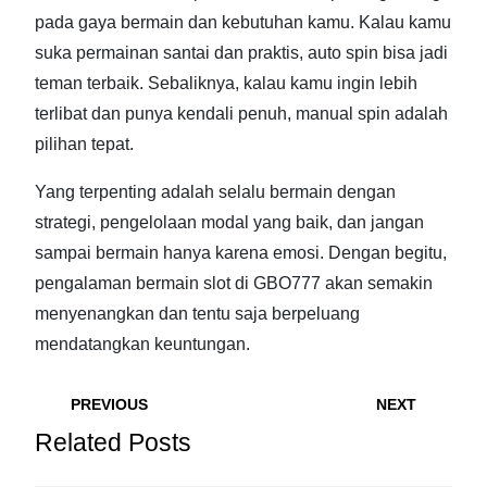
pada gaya bermain dan kebutuhan kamu. Kalau kamu
suka permainan santai dan praktis, auto spin bisa jadi
teman terbaik. Sebaliknya, kalau kamu ingin lebih
terlibat dan punya kendali penuh, manual spin adalah
pilihan tepat.
Yang terpenting adalah selalu bermain dengan
strategi, pengelolaan modal yang baik, dan jangan
sampai bermain hanya karena emosi. Dengan begitu,
pengalaman bermain slot di GBO777 akan semakin
menyenangkan dan tentu saja berpeluang
mendatangkan keuntungan.
PREVIOUS
NEXT
Related Posts