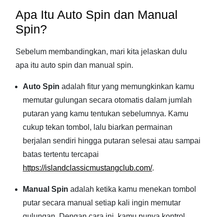
Apa Itu Auto Spin dan Manual
Spin?
Sebelum membandingkan, mari kita jelaskan dulu
apa itu auto spin dan manual spin.
Auto Spin
adalah fitur yang memungkinkan kamu
memutar gulungan secara otomatis dalam jumlah
putaran yang kamu tentukan sebelumnya. Kamu
cukup tekan tombol, lalu biarkan permainan
berjalan sendiri hingga putaran selesai atau sampai
batas tertentu tercapai
https://islandclassicmustangclub.com/
.
Manual Spin
adalah ketika kamu menekan tombol
putar secara manual setiap kali ingin memutar
gulungan. Dengan cara ini, kamu punya kontrol