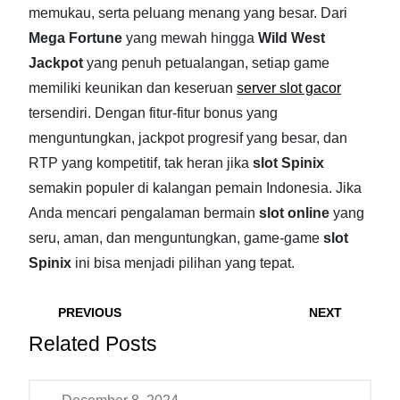
memukau, serta peluang menang yang besar. Dari
Mega Fortune
yang mewah hingga
Wild West
Jackpot
yang penuh petualangan, setiap game
memiliki keunikan dan keseruan
server slot gacor
tersendiri. Dengan fitur-fitur bonus yang
menguntungkan, jackpot progresif yang besar, dan
RTP yang kompetitif, tak heran jika
slot Spinix
semakin populer di kalangan pemain Indonesia. Jika
Anda mencari pengalaman bermain
slot online
yang
seru, aman, dan menguntungkan, game-game
slot
Spinix
ini bisa menjadi pilihan yang tepat.
PREVIOUS
NEXT
Related Posts