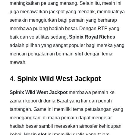
meningkatkan peluang menang. Selain itu, mesin ini
juga menawarkan jackpot yang menarik, membuatnya
semakin menggiurkan bagi pemain yang berharap
membawa pulang hadiah besar. Dengan RTP yang
baik dan volatilitas sedang,
Spinix Royal Riches
adalah pilihan yang sangat populer bagi mereka yang
mencari pengalaman bermain
slot
dengan tema
mewah.
4.
Spinix Wild West Jackpot
Spinix Wild West Jackpot
membawa pemain ke
zaman koboi di dunia Barat yang liar dan penuh
tantangan. Game ini memiliki tema petualangan yang
menegangkan, di mana pemain dapat mengejar
hadiah besar sambil merasakan atmosfer kehidupan
koboi. Mesin
slot
ini memiliki grafis yang tajam