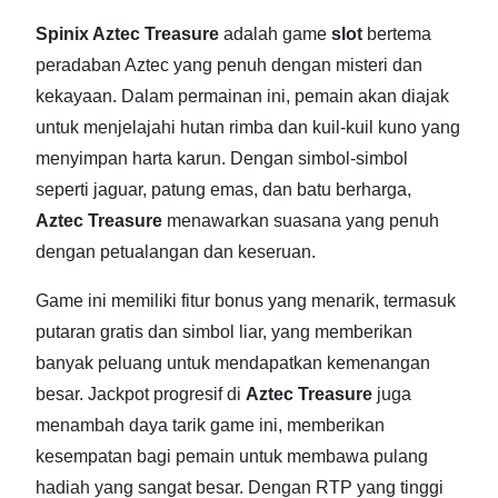
Spinix Aztec Treasure
adalah game
slot
bertema
peradaban Aztec yang penuh dengan misteri dan
kekayaan. Dalam permainan ini, pemain akan diajak
untuk menjelajahi hutan rimba dan kuil-kuil kuno yang
menyimpan harta karun. Dengan simbol-simbol
seperti jaguar, patung emas, dan batu berharga,
Aztec Treasure
menawarkan suasana yang penuh
dengan petualangan dan keseruan.
Game ini memiliki fitur bonus yang menarik, termasuk
putaran gratis dan simbol liar, yang memberikan
banyak peluang untuk mendapatkan kemenangan
besar. Jackpot progresif di
Aztec Treasure
juga
menambah daya tarik game ini, memberikan
kesempatan bagi pemain untuk membawa pulang
hadiah yang sangat besar. Dengan RTP yang tinggi