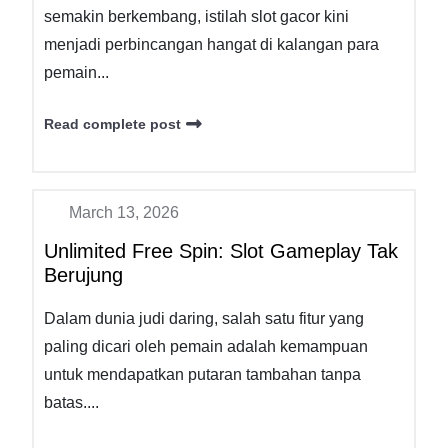
semakin berkembang, istilah slot gacor kini
menjadi perbincangan hangat di kalangan para
pemain...
Read complete post
March 13, 2026
Unlimited Free Spin: Slot Gameplay Tak
Berujung
Dalam dunia judi daring, salah satu fitur yang
paling dicari oleh pemain adalah kemampuan
untuk mendapatkan putaran tambahan tanpa
batas....