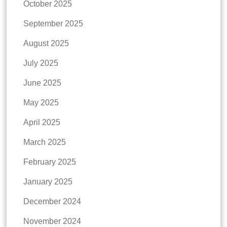
October 2025
September 2025
August 2025
July 2025
June 2025
May 2025
April 2025
March 2025
February 2025
January 2025
December 2024
November 2024