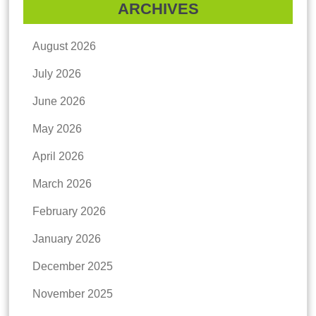
ARCHIVES
August 2026
July 2026
June 2026
May 2026
April 2026
March 2026
February 2026
January 2026
December 2025
November 2025