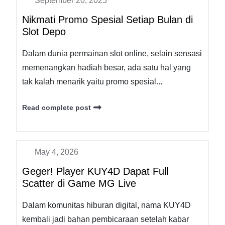
September 20, 2025
Nikmati Promo Spesial Setiap Bulan di
Slot Depo
Dalam dunia permainan slot online, selain sensasi
memenangkan hadiah besar, ada satu hal yang
tak kalah menarik yaitu promo spesial...
Read complete post
May 4, 2026
Geger! Player KUY4D Dapat Full
Scatter di Game MG Live
Dalam komunitas hiburan digital, nama KUY4D
kembali jadi bahan pembicaraan setelah kabar