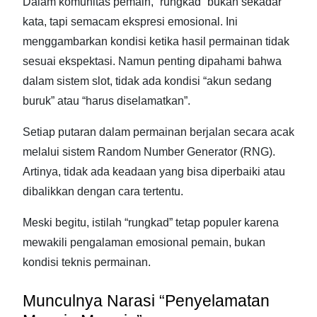
Dalam komunitas pemain, “rungkad” bukan sekadar
kata, tapi semacam ekspresi emosional. Ini
menggambarkan kondisi ketika hasil permainan tidak
sesuai ekspektasi. Namun penting dipahami bahwa
dalam sistem slot, tidak ada kondisi “akun sedang
buruk” atau “harus diselamatkan”.
Setiap putaran dalam permainan berjalan secara acak
melalui sistem Random Number Generator (RNG).
Artinya, tidak ada keadaan yang bisa diperbaiki atau
dibalikkan dengan cara tertentu.
Meski begitu, istilah “rungkad” tetap populer karena
mewakili pengalaman emosional pemain, bukan
kondisi teknis permainan.
Munculnya Narasi “Penyelamatan