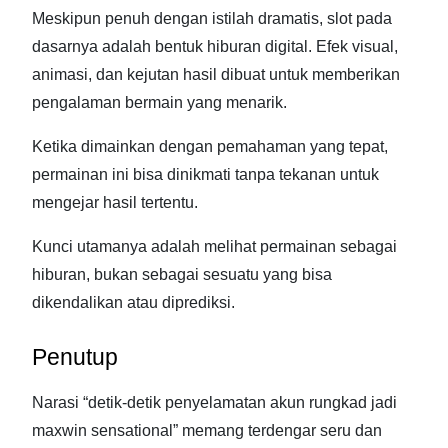
Meskipun penuh dengan istilah dramatis, slot pada
dasarnya adalah bentuk hiburan digital. Efek visual,
animasi, dan kejutan hasil dibuat untuk memberikan
pengalaman bermain yang menarik.
Ketika dimainkan dengan pemahaman yang tepat,
permainan ini bisa dinikmati tanpa tekanan untuk
mengejar hasil tertentu.
Kunci utamanya adalah melihat permainan sebagai
hiburan, bukan sebagai sesuatu yang bisa
dikendalikan atau diprediksi.
Penutup
Narasi “detik-detik penyelamatan akun rungkad jadi
maxwin sensational” memang terdengar seru dan