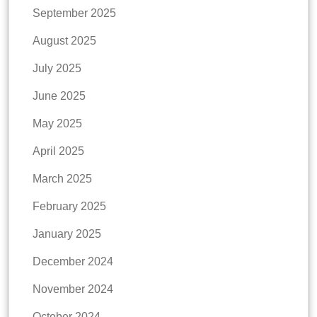
September 2025
August 2025
July 2025
June 2025
May 2025
April 2025
March 2025
February 2025
January 2025
December 2024
November 2024
October 2024