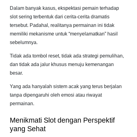
Dalam banyak kasus, ekspektasi pemain terhadap
slot sering terbentuk dari cerita-cerita dramatis
tersebut. Padahal, realitanya permainan ini tidak
memiliki mekanisme untuk “menyelamatkan” hasil
sebelumnya.
Tidak ada tombol reset, tidak ada strategi pemulihan,
dan tidak ada jalur khusus menuju kemenangan
besar.
Yang ada hanyalah sistem acak yang terus berjalan
tanpa dipengaruhi oleh emosi atau riwayat
permainan.
Menikmati Slot dengan Perspektif
yang Sehat