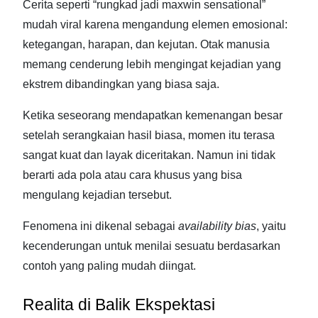
Cerita seperti “rungkad jadi maxwin sensational”
mudah viral karena mengandung elemen emosional:
ketegangan, harapan, dan kejutan. Otak manusia
memang cenderung lebih mengingat kejadian yang
ekstrem dibandingkan yang biasa saja.
Ketika seseorang mendapatkan kemenangan besar
setelah serangkaian hasil biasa, momen itu terasa
sangat kuat dan layak diceritakan. Namun ini tidak
berarti ada pola atau cara khusus yang bisa
mengulang kejadian tersebut.
Fenomena ini dikenal sebagai
availability bias
, yaitu
kecenderungan untuk menilai sesuatu berdasarkan
contoh yang paling mudah diingat.
Realita di Balik Ekspektasi