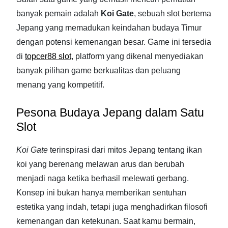
banyak pemain adalah
Koi Gate
, sebuah slot bertema
Jepang yang memadukan keindahan budaya Timur
dengan potensi kemenangan besar. Game ini tersedia
di
topcer88 slot
, platform yang dikenal menyediakan
banyak pilihan game berkualitas dan peluang
menang yang kompetitif.
Pesona Budaya Jepang dalam Satu
Slot
Koi Gate
terinspirasi dari mitos Jepang tentang ikan
koi yang berenang melawan arus dan berubah
menjadi naga ketika berhasil melewati gerbang.
Konsep ini bukan hanya memberikan sentuhan
estetika yang indah, tetapi juga menghadirkan filosofi
kemenangan dan ketekunan. Saat kamu bermain,