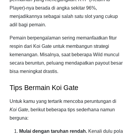
Player)-nya berada di angka sekitar 96%,
menjadikannya sebagai salah satu slot yang cukup
adil bagi pemain.
Pemain berpengalaman sering memanfaatkan fitur
respin dari Koi Gate untuk membangun strategi
kemenangan. Misalnya, saat beberapa Wild muncul
secara beruntun, peluang mendapatkan payout besar
bisa meningkat drastis.
Tips Bermain Koi Gate
Untuk kamu yang tertarik mencoba peruntungan di
Koi Gate
, berikut beberapa tips sederhana namun
berguna:
Mulai dengan taruhan rendah.
Kenali dulu pola