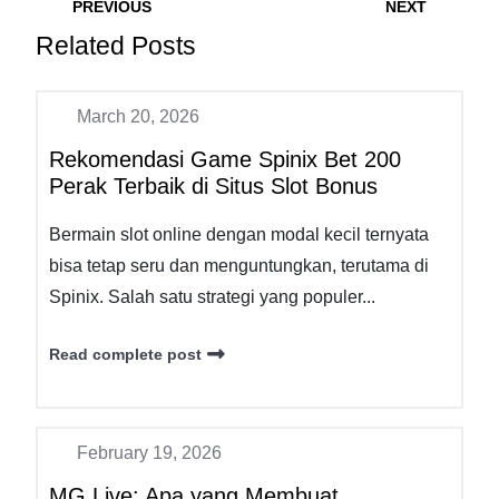
PREVIOUS
NEXT
Related Posts
March 20, 2026
Rekomendasi Game Spinix Bet 200
Perak Terbaik di Situs Slot Bonus
Bermain slot online dengan modal kecil ternyata
bisa tetap seru dan menguntungkan, terutama di
Spinix. Salah satu strategi yang populer...
Read complete post
February 19, 2026
MG Live: Apa yang Membuat