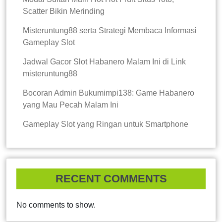
Scatter Bikin Merinding
Misteruntung88 serta Strategi Membaca Informasi
Gameplay Slot
Jadwal Gacor Slot Habanero Malam Ini di Link
misteruntung88
Bocoran Admin Bukumimpi138: Game Habanero
yang Mau Pecah Malam Ini
Gameplay Slot yang Ringan untuk Smartphone
RECENT COMMENTS
No comments to show.