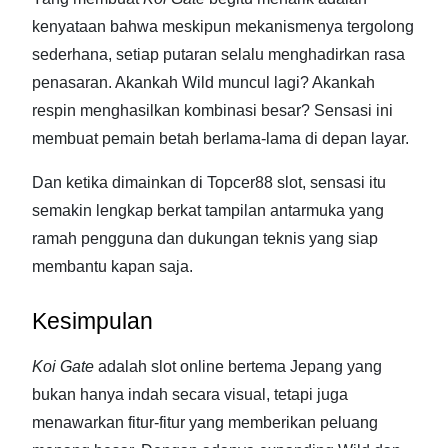
kenyataan bahwa meskipun mekanismenya tergolong
sederhana, setiap putaran selalu menghadirkan rasa
penasaran. Akankah Wild muncul lagi? Akankah
respin menghasilkan kombinasi besar? Sensasi ini
membuat pemain betah berlama-lama di depan layar.
Dan ketika dimainkan di Topcer88 slot, sensasi itu
semakin lengkap berkat tampilan antarmuka yang
ramah pengguna dan dukungan teknis yang siap
membantu kapan saja.
Kesimpulan
Koi Gate
adalah slot online bertema Jepang yang
bukan hanya indah secara visual, tetapi juga
menawarkan fitur-fitur yang memberikan peluang