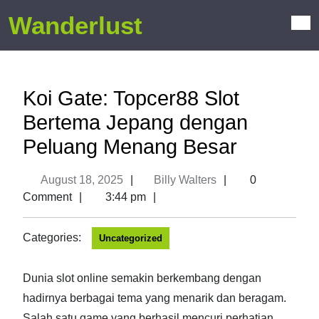
Wanderlust
Koi Gate: Topcer88 Slot
Bertema Jepang dengan
Peluang Menang Besar
August 18, 2025
|
Billy Walters
|
0
Comment
|
3:44 pm
|
Categories:
Uncategorized
Dunia slot online semakin berkembang dengan
hadirnya berbagai tema yang menarik dan beragam.
Salah satu game yang berhasil mencuri perhatian