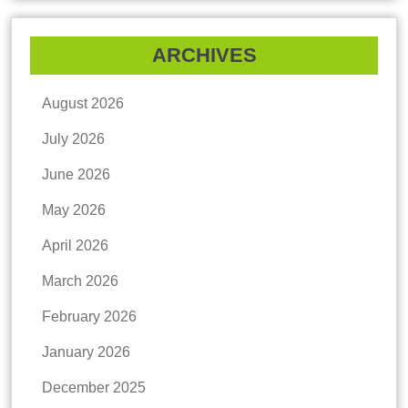
ARCHIVES
August 2026
July 2026
June 2026
May 2026
April 2026
March 2026
February 2026
January 2026
December 2025