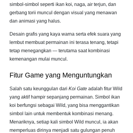
simbol-simbol seperti ikan koi, naga, air terjun, dan
gerbang torii muncul dengan visual yang menawan
dan animasi yang halus.
Desain grafis yang kaya warna serta efek suara yang
lembut membuat permainan ini terasa tenang, tetapi
tetap menegangkan — terutama saat kombinasi
kemenangan mulai muncul.
Fitur Game yang Menguntungkan
Salah satu keunggulan dari
Koi Gate
adalah fitur Wild
yang aktif hampir sepanjang permainan. Simbol ikan
koi berfungsi sebagai Wild, yang bisa menggantikan
simbol lain untuk membentuk kombinasi menang.
Menariknya, setiap kali simbol Wild muncul, ia akan
memperluas dirinya menjadi satu gulungan penuh