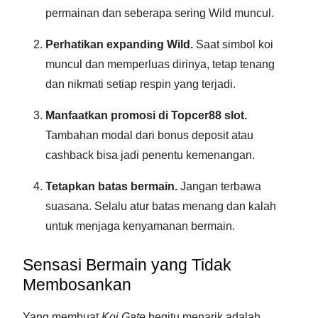
permainan dan seberapa sering Wild muncul.
Perhatikan expanding Wild.
Saat simbol koi
muncul dan memperluas dirinya, tetap tenang
dan nikmati setiap respin yang terjadi.
Manfaatkan promosi di Topcer88 slot.
Tambahan modal dari bonus deposit atau
cashback bisa jadi penentu kemenangan.
Tetapkan batas bermain.
Jangan terbawa
suasana. Selalu atur batas menang dan kalah
untuk menjaga kenyamanan bermain.
Sensasi Bermain yang Tidak
Membosankan
Yang membuat
Koi Gate
begitu menarik adalah