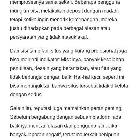
memprosesnya sama sekali. Beberapa pengguna
mungkin bisa melakukan deposit dengan mudah,
tetapi ketika ingin menarik kemenangan, mereka
justru dihadapkan pada berbagai alasan atau
persyaratan yang tidak masuk akal.
Dari sisi tampilan, situs yang kurang profesional juga
bisa menjadi indikator. Misalnya, banyak kesalahan
penulisan, desain yang berantakan, atau fitur yang
tidak berfungsi dengan baik. Hal-hal kecil seperti ini
bisa menunjukkan bahwa situs tersebut tidak dikelola
dengan serius.
Selain itu, reputasi juga memainkan peran penting.
Sebelum bergabung dengan sebuah platform, ada
baiknya mencari ulasan dari pengguna lain. Jika
banyak laporan negatif, terutama terkait penipuan