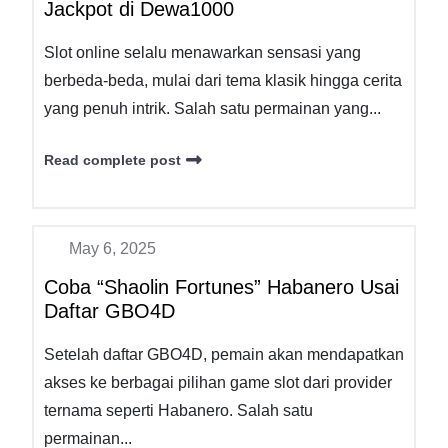
Jackpot di Dewa1000
Slot online selalu menawarkan sensasi yang
berbeda-beda, mulai dari tema klasik hingga cerita
yang penuh intrik. Salah satu permainan yang...
Read complete post
May 6, 2025
Coba “Shaolin Fortunes” Habanero Usai
Daftar GBO4D
Setelah daftar GBO4D, pemain akan mendapatkan
akses ke berbagai pilihan game slot dari provider
ternama seperti Habanero. Salah satu
permainan...