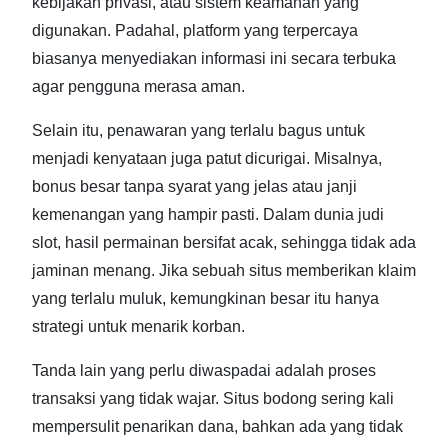
kebijakan privasi, atau sistem keamanan yang
digunakan. Padahal, platform yang terpercaya
biasanya menyediakan informasi ini secara terbuka
agar pengguna merasa aman.
Selain itu, penawaran yang terlalu bagus untuk
menjadi kenyataan juga patut dicurigai. Misalnya,
bonus besar tanpa syarat yang jelas atau janji
kemenangan yang hampir pasti. Dalam dunia judi
slot, hasil permainan bersifat acak, sehingga tidak ada
jaminan menang. Jika sebuah situs memberikan klaim
yang terlalu muluk, kemungkinan besar itu hanya
strategi untuk menarik korban.
Tanda lain yang perlu diwaspadai adalah proses
transaksi yang tidak wajar. Situs bodong sering kali
mempersulit penarikan dana, bahkan ada yang tidak