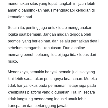
menemukan situs yang tepat, langkah ini jauh lebih
aman dibandingkan harus menghadapi kerugian di
kemudian hari.
Selain itu, penting juga untuk tetap menggunakan
logika saat bermain. Jangan mudah tergoda oleh
promosi yang berlebihan, dan selalu perhatikan detail
sebelum mengambil keputusan. Dunia online
memang penuh peluang, tetapi juga tidak lepas dari
risiko.
Menariknya, semakin banyak pemain judi slot yang
kini lebih sadar akan pentingnya keamanan. Mereka
tidak hanya fokus pada permainan, tetapi juga pada
kredibilitas platform yang digunakan. Hal ini secara
tidak langsung mendorong industri untuk lebih
transparan dan bertanggung jawab.