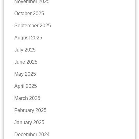
November 2025
October 2025
September 2025
August 2025
July 2025
June 2025
May 2025
April 2025
March 2025
February 2025
January 2025
December 2024