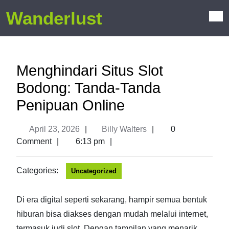
Wanderlust
Menghindari Situs Slot
Bodong: Tanda-Tanda
Penipuan Online
April 23, 2026
|
Billy Walters
|
0
Comment
|
6:13 pm
|
Categories:
Uncategorized
Di era digital seperti sekarang, hampir semua bentuk
hiburan bisa diakses dengan mudah melalui internet,
termasuk judi slot. Dengan tampilan yang menarik