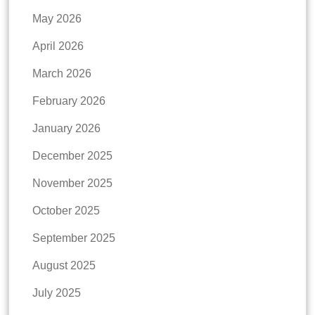
May 2026
April 2026
March 2026
February 2026
January 2026
December 2025
November 2025
October 2025
September 2025
August 2025
July 2025