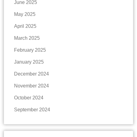
June 2025
May 2025
April 2025
March 2025
February 2025
January 2025
December 2024
November 2024
October 2024
September 2024