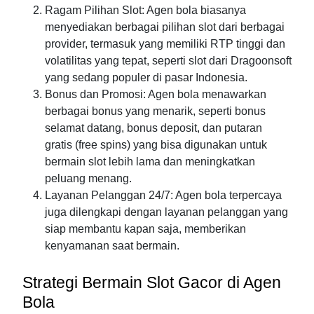
Ragam Pilihan Slot: Agen bola biasanya
menyediakan berbagai pilihan slot dari berbagai
provider, termasuk yang memiliki RTP tinggi dan
volatilitas yang tepat, seperti slot dari Dragoonsoft
yang sedang populer di pasar Indonesia.
Bonus dan Promosi: Agen bola menawarkan
berbagai bonus yang menarik, seperti bonus
selamat datang, bonus deposit, dan putaran
gratis (free spins) yang bisa digunakan untuk
bermain slot lebih lama dan meningkatkan
peluang menang.
Layanan Pelanggan 24/7: Agen bola terpercaya
juga dilengkapi dengan layanan pelanggan yang
siap membantu kapan saja, memberikan
kenyamanan saat bermain.
Strategi Bermain Slot Gacor di Agen
Bola