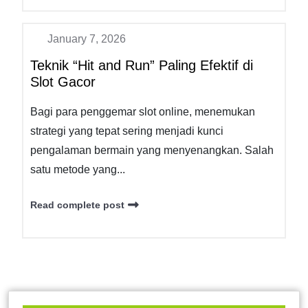
January 7, 2026
Teknik “Hit and Run” Paling Efektif di
Slot Gacor
Bagi para penggemar slot online, menemukan
strategi yang tepat sering menjadi kunci
pengalaman bermain yang menyenangkan. Salah
satu metode yang...
Read complete post