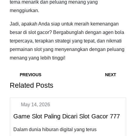
tema menarik dan peluang menang yang
menggiurkan.
Jadi, apakah Anda siap untuk meraih kemenangan
besar di slot gacor? Bergabunglah dengan agen bola
terpercaya, terapkan strategi yang tepat, dan nikmati
permainan slot yang menyenangkan dengan peluang
menang yang lebih tinggi!
PREVIOUS
NEXT
Related Posts
May 14, 2026
Game Slot Paling Dicari Slot Gacor 777
Dalam dunia hiburan digital yang terus