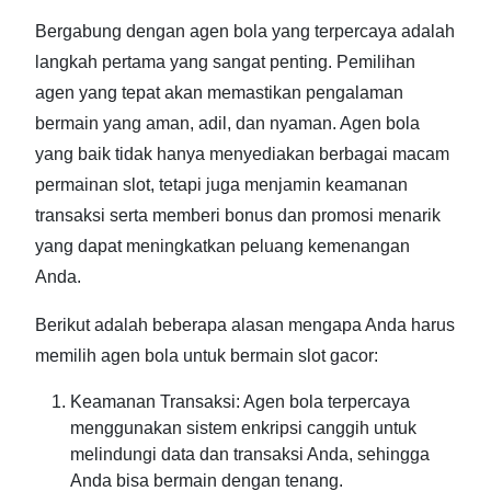
Bergabung dengan agen bola yang terpercaya adalah
langkah pertama yang sangat penting. Pemilihan
agen yang tepat akan memastikan pengalaman
bermain yang aman, adil, dan nyaman. Agen bola
yang baik tidak hanya menyediakan berbagai macam
permainan slot, tetapi juga menjamin keamanan
transaksi serta memberi bonus dan promosi menarik
yang dapat meningkatkan peluang kemenangan
Anda.
Berikut adalah beberapa alasan mengapa Anda harus
memilih agen bola untuk bermain slot gacor:
Keamanan Transaksi: Agen bola terpercaya
menggunakan sistem enkripsi canggih untuk
melindungi data dan transaksi Anda, sehingga
Anda bisa bermain dengan tenang.