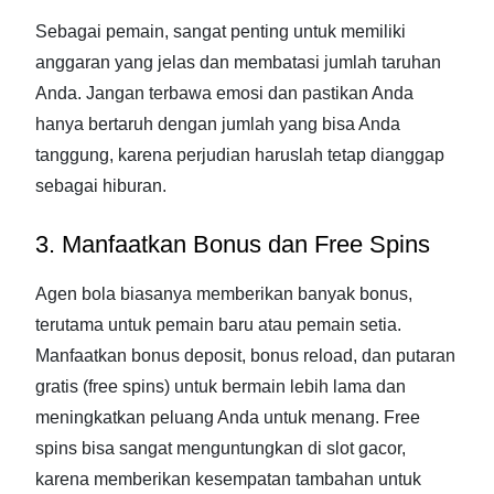
Sebagai pemain, sangat penting untuk memiliki
anggaran yang jelas dan membatasi jumlah taruhan
Anda. Jangan terbawa emosi dan pastikan Anda
hanya bertaruh dengan jumlah yang bisa Anda
tanggung, karena perjudian haruslah tetap dianggap
sebagai hiburan.
3. Manfaatkan Bonus dan Free Spins
Agen bola biasanya memberikan banyak bonus,
terutama untuk pemain baru atau pemain setia.
Manfaatkan bonus deposit, bonus reload, dan putaran
gratis (free spins) untuk bermain lebih lama dan
meningkatkan peluang Anda untuk menang. Free
spins bisa sangat menguntungkan di slot gacor,
karena memberikan kesempatan tambahan untuk