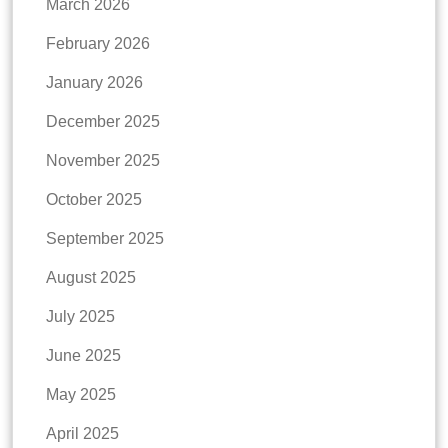
March 2026
February 2026
January 2026
December 2025
November 2025
October 2025
September 2025
August 2025
July 2025
June 2025
May 2025
April 2025