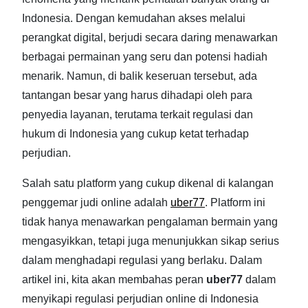
Indonesia. Dengan kemudahan akses melalui
perangkat digital, berjudi secara daring menawarkan
berbagai permainan yang seru dan potensi hadiah
menarik. Namun, di balik keseruan tersebut, ada
tantangan besar yang harus dihadapi oleh para
penyedia layanan, terutama terkait regulasi dan
hukum di Indonesia yang cukup ketat terhadap
perjudian.
Salah satu platform yang cukup dikenal di kalangan
penggemar judi online adalah
uber77
. Platform ini
tidak hanya menawarkan pengalaman bermain yang
mengasyikkan, tetapi juga menunjukkan sikap serius
dalam menghadapi regulasi yang berlaku. Dalam
artikel ini, kita akan membahas peran
uber77
dalam
menyikapi regulasi perjudian online di Indonesia