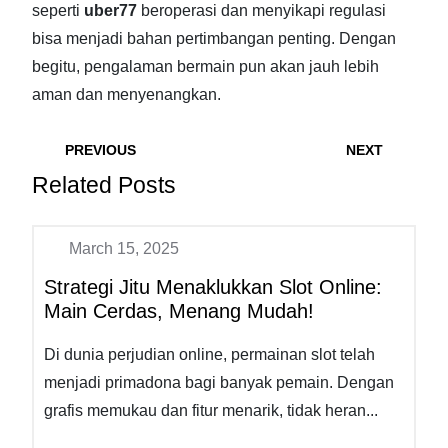
seperti
uber77
beroperasi dan menyikapi regulasi
bisa menjadi bahan pertimbangan penting. Dengan
begitu, pengalaman bermain pun akan jauh lebih
aman dan menyenangkan.
PREVIOUS
NEXT
Related Posts
March 15, 2025
Strategi Jitu Menaklukkan Slot Online:
Main Cerdas, Menang Mudah!
Di dunia perjudian online, permainan slot telah
menjadi primadona bagi banyak pemain. Dengan
grafis memukau dan fitur menarik, tidak heran...