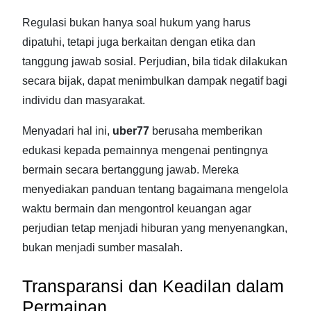
Regulasi bukan hanya soal hukum yang harus
dipatuhi, tetapi juga berkaitan dengan etika dan
tanggung jawab sosial. Perjudian, bila tidak dilakukan
secara bijak, dapat menimbulkan dampak negatif bagi
individu dan masyarakat.
Menyadari hal ini,
uber77
berusaha memberikan
edukasi kepada pemainnya mengenai pentingnya
bermain secara bertanggung jawab. Mereka
menyediakan panduan tentang bagaimana mengelola
waktu bermain dan mengontrol keuangan agar
perjudian tetap menjadi hiburan yang menyenangkan,
bukan menjadi sumber masalah.
Transparansi dan Keadilan dalam
Permainan