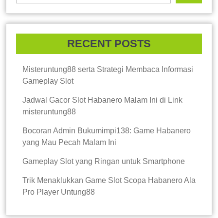
RECENT POSTS
Misteruntung88 serta Strategi Membaca Informasi
Gameplay Slot
Jadwal Gacor Slot Habanero Malam Ini di Link
misteruntung88
Bocoran Admin Bukumimpi138: Game Habanero
yang Mau Pecah Malam Ini
Gameplay Slot yang Ringan untuk Smartphone
Trik Menaklukkan Game Slot Scopa Habanero Ala
Pro Player Untung88