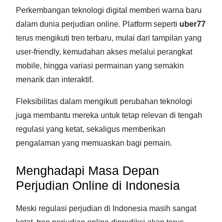
Perkembangan teknologi digital memberi warna baru
dalam dunia perjudian online. Platform seperti
uber77
terus mengikuti tren terbaru, mulai dari tampilan yang
user-friendly, kemudahan akses melalui perangkat
mobile, hingga variasi permainan yang semakin
menarik dan interaktif.
Fleksibilitas dalam mengikuti perubahan teknologi
juga membantu mereka untuk tetap relevan di tengah
regulasi yang ketat, sekaligus memberikan
pengalaman yang memuaskan bagi pemain.
Menghadapi Masa Depan
Perjudian Online di Indonesia
Meski regulasi perjudian di Indonesia masih sangat