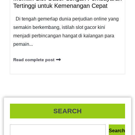
Tertinggi untuk Kemenangan Cepat
Di tengah gemerlap dunia perjudian online yang
semakin berkembang, istilah slot gacor kini
menjadi perbincangan hangat di kalangan para
pemain...
Read complete post
SEARCH
Search