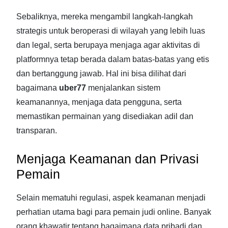
Sebaliknya, mereka mengambil langkah-langkah
strategis untuk beroperasi di wilayah yang lebih luas
dan legal, serta berupaya menjaga agar aktivitas di
platformnya tetap berada dalam batas-batas yang etis
dan bertanggung jawab. Hal ini bisa dilihat dari
bagaimana
uber77
menjalankan sistem
keamanannya, menjaga data pengguna, serta
memastikan permainan yang disediakan adil dan
transparan.
Menjaga Keamanan dan Privasi
Pemain
Selain mematuhi regulasi, aspek keamanan menjadi
perhatian utama bagi para pemain judi online. Banyak
orang khawatir tentang bagaimana data pribadi dan