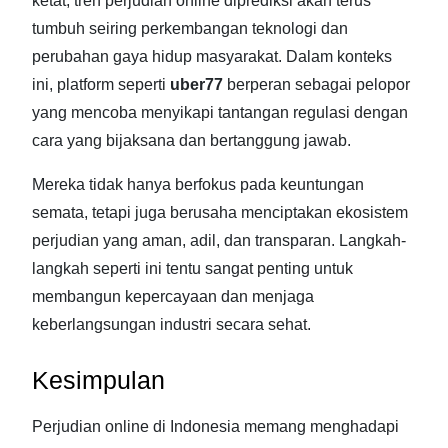
ketat, tren perjudian online diprediksi akan terus
tumbuh seiring perkembangan teknologi dan
perubahan gaya hidup masyarakat. Dalam konteks
ini, platform seperti
uber77
berperan sebagai pelopor
yang mencoba menyikapi tantangan regulasi dengan
cara yang bijaksana dan bertanggung jawab.
Mereka tidak hanya berfokus pada keuntungan
semata, tetapi juga berusaha menciptakan ekosistem
perjudian yang aman, adil, dan transparan. Langkah-
langkah seperti ini tentu sangat penting untuk
membangun kepercayaan dan menjaga
keberlangsungan industri secara sehat.
Kesimpulan
Perjudian online di Indonesia memang menghadapi