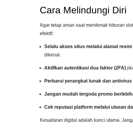
Cara Melindungi Diri
Agar tetap aman saat menikmati hiburan sl
efektif:
Selalu akses situs melalui alamat resm
dikenal.
Aktifkan autentikasi dua faktor (2FA)
jik
Perbarui perangkat lunak dan antivirus
Jangan mudah tergoda promo berlebih
Cek reputasi platform melalui ulasan 
Kesadaran digital adalah kunci utama. Jan