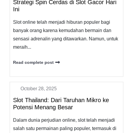
Strategi Spin Cerdas di Slot Gacor Hari
Ini
Slot online telah menjadi hiburan populer bagi
banyak orang karena kemudahan bermain dan
sensasi adrenalin yang ditawarkan. Namun, untuk
meraih...
Read complete post
October 28, 2025
Slot Thailand: Dari Taruhan Mikro ke
Potensi Menang Besar
Dalam dunia perjudian online, slot telah menjadi
salah satu permainan paling populer, termasuk di