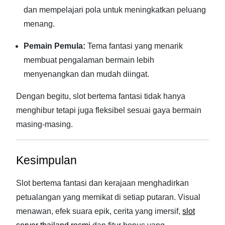
dan mempelajari pola untuk meningkatkan peluang
menang.
Pemain Pemula:
Tema fantasi yang menarik
membuat pengalaman bermain lebih
menyenangkan dan mudah diingat.
Dengan begitu, slot bertema fantasi tidak hanya
menghibur tetapi juga fleksibel sesuai gaya bermain
masing-masing.
Kesimpulan
Slot bertema fantasi dan kerajaan menghadirkan
petualangan yang memikat di setiap putaran. Visual
menawan, efek suara epik, cerita yang imersif,
slot