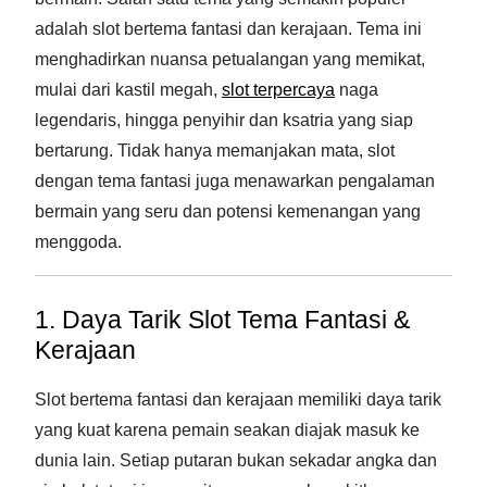
adalah slot bertema fantasi dan kerajaan. Tema ini
menghadirkan nuansa petualangan yang memikat,
mulai dari kastil megah,
slot terpercaya
naga
legendaris, hingga penyihir dan ksatria yang siap
bertarung. Tidak hanya memanjakan mata, slot
dengan tema fantasi juga menawarkan pengalaman
bermain yang seru dan potensi kemenangan yang
menggoda.
1. Daya Tarik Slot Tema Fantasi &
Kerajaan
Slot bertema fantasi dan kerajaan memiliki daya tarik
yang kuat karena pemain seakan diajak masuk ke
dunia lain. Setiap putaran bukan sekadar angka dan