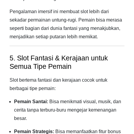
Pengalaman imersif ini membuat slot lebih dari
sekadar permainan untung-rugi. Pemain bisa merasa
seperti bagian dari dunia fantasi yang menakjubkan,
menjadikan setiap putaran lebih memikat.
5. Slot Fantasi & Kerajaan untuk
Semua Tipe Pemain
Slot bertema fantasi dan kerajaan cocok untuk
berbagai tipe pemain:
Pemain Santai:
Bisa menikmati visual, musik, dan
cerita tanpa terburu-buru mengejar kemenangan
besar.
Pemain Strategis:
Bisa memanfaatkan fitur bonus