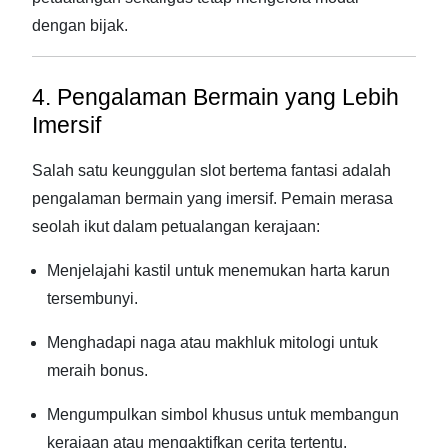
dengan bijak.
4. Pengalaman Bermain yang Lebih
Imersif
Salah satu keunggulan slot bertema fantasi adalah
pengalaman bermain yang imersif. Pemain merasa
seolah ikut dalam petualangan kerajaan:
Menjelajahi kastil untuk menemukan harta karun
tersembunyi.
Menghadapi naga atau makhluk mitologi untuk
meraih bonus.
Mengumpulkan simbol khusus untuk membangun
kerajaan atau mengaktifkan cerita tertentu.