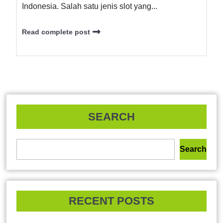
Indonesia. Salah satu jenis slot yang...
Read complete post
SEARCH
Search
RECENT POSTS