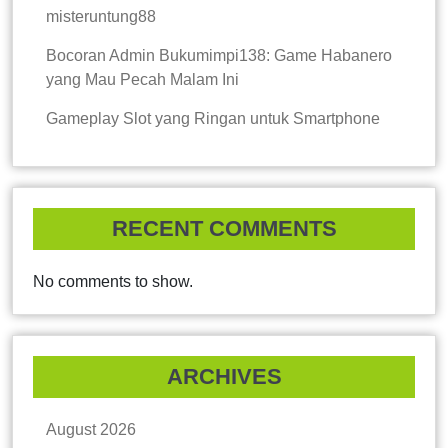
misteruntung88
Bocoran Admin Bukumimpi138: Game Habanero
yang Mau Pecah Malam Ini
Gameplay Slot yang Ringan untuk Smartphone
RECENT COMMENTS
No comments to show.
ARCHIVES
August 2026