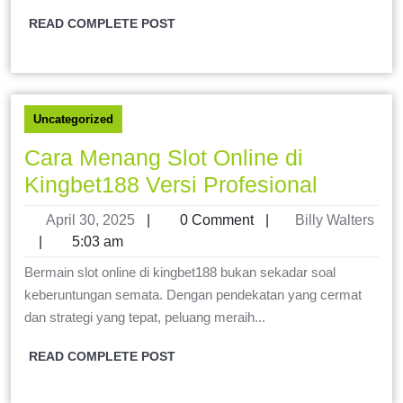
READ COMPLETE POST
Uncategorized
Cara Menang Slot Online di
Kingbet188 Versi Profesional
April 30, 2025
|
0 Comment
|
Billy Walters
|
5:03 am
Bermain slot online di kingbet188 bukan sekadar soal
keberuntungan semata. Dengan pendekatan yang cermat
dan strategi yang tepat, peluang meraih...
READ COMPLETE POST