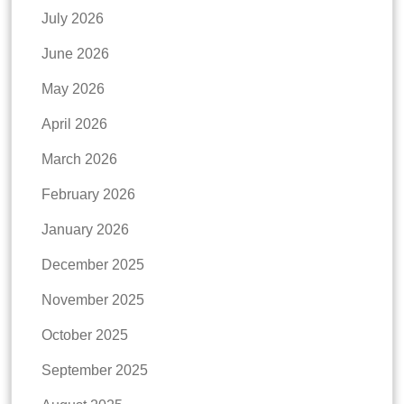
July 2026
June 2026
May 2026
April 2026
March 2026
February 2026
January 2026
December 2025
November 2025
October 2025
September 2025