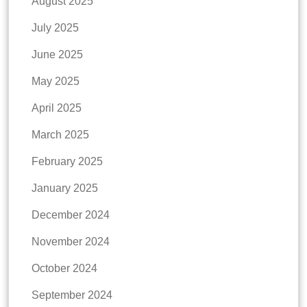
August 2025
July 2025
June 2025
May 2025
April 2025
March 2025
February 2025
January 2025
December 2024
November 2024
October 2024
September 2024