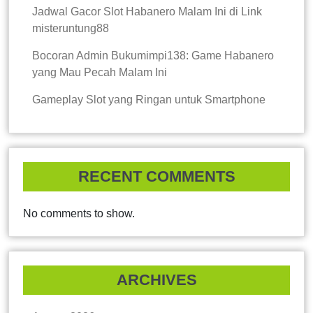
Jadwal Gacor Slot Habanero Malam Ini di Link
misteruntung88
Bocoran Admin Bukumimpi138: Game Habanero
yang Mau Pecah Malam Ini
Gameplay Slot yang Ringan untuk Smartphone
RECENT COMMENTS
No comments to show.
ARCHIVES