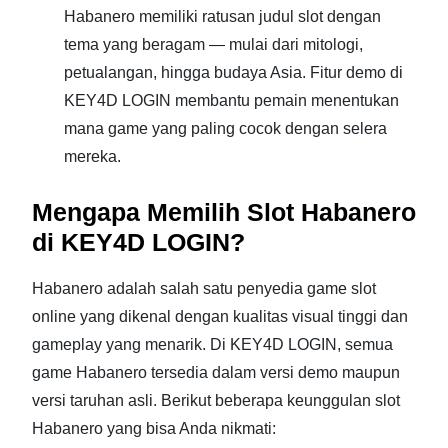
Habanero memiliki ratusan judul slot dengan
tema yang beragam — mulai dari mitologi,
petualangan, hingga budaya Asia. Fitur demo di
KEY4D LOGIN membantu pemain menentukan
mana game yang paling cocok dengan selera
mereka.
Mengapa Memilih Slot Habanero
di KEY4D LOGIN?
Habanero adalah salah satu penyedia game slot
online yang dikenal dengan kualitas visual tinggi dan
gameplay yang menarik. Di KEY4D LOGIN, semua
game Habanero tersedia dalam versi demo maupun
versi taruhan asli. Berikut beberapa keunggulan slot
Habanero yang bisa Anda nikmati: