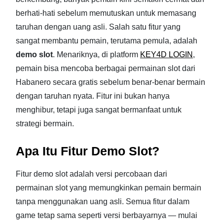
berhati-hati sebelum memutuskan untuk memasang
taruhan dengan uang asli. Salah satu fitur yang
sangat membantu pemain, terutama pemula, adalah
demo slot
. Menariknya, di platform
KEY4D LOGIN
,
pemain bisa mencoba berbagai permainan slot dari
Habanero secara gratis sebelum benar-benar bermain
dengan taruhan nyata. Fitur ini bukan hanya
menghibur, tetapi juga sangat bermanfaat untuk
strategi bermain.
Apa Itu Fitur Demo Slot?
Fitur demo slot adalah versi percobaan dari
permainan slot yang memungkinkan pemain bermain
tanpa menggunakan uang asli. Semua fitur dalam
game tetap sama seperti versi berbayarnya — mulai