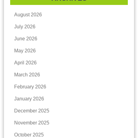
August 2026
July 2026
June 2026
May 2026
April 2026
March 2026
February 2026
January 2026
December 2025
November 2025
October 2025