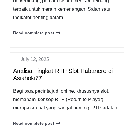
berkembang, pemain selalu mencari peluang
terbaik untuk meraih kemenangan. Salah satu
indikator penting dalam...
Read complete post
July 12, 2025
Analisa Tingkat RTP Slot Habanero di
Asiahoki77
Bagi para pecinta judi online, khususnya slot,
memahami konsep RTP (Return to Player)
merupakan hal yang sangat penting. RTP adalah...
Read complete post