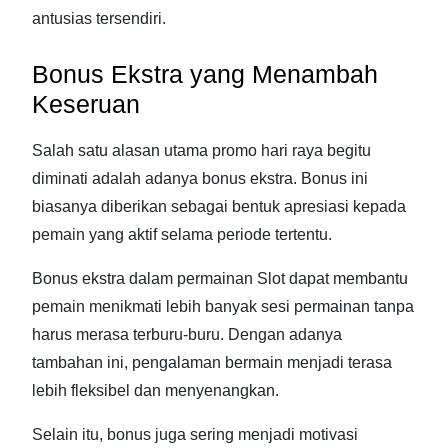
antusias tersendiri.
Bonus Ekstra yang Menambah
Keseruan
Salah satu alasan utama promo hari raya begitu
diminati adalah adanya bonus ekstra. Bonus ini
biasanya diberikan sebagai bentuk apresiasi kepada
pemain yang aktif selama periode tertentu.
Bonus ekstra dalam permainan Slot dapat membantu
pemain menikmati lebih banyak sesi permainan tanpa
harus merasa terburu-buru. Dengan adanya
tambahan ini, pengalaman bermain menjadi terasa
lebih fleksibel dan menyenangkan.
Selain itu, bonus juga sering menjadi motivasi