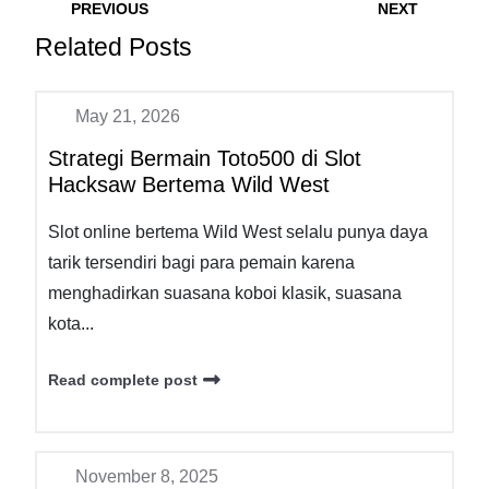
PREVIOUS
NEXT
Related Posts
May 21, 2026
Strategi Bermain Toto500 di Slot
Hacksaw Bertema Wild West
Slot online bertema Wild West selalu punya daya
tarik tersendiri bagi para pemain karena
menghadirkan suasana koboi klasik, suasana
kota...
Read complete post
November 8, 2025