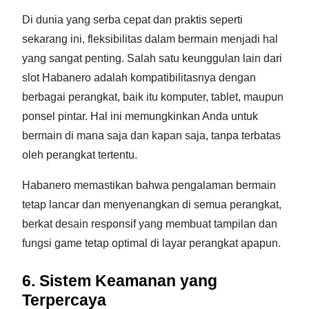
Di dunia yang serba cepat dan praktis seperti
sekarang ini, fleksibilitas dalam bermain menjadi hal
yang sangat penting. Salah satu keunggulan lain dari
slot Habanero adalah kompatibilitasnya dengan
berbagai perangkat, baik itu komputer, tablet, maupun
ponsel pintar. Hal ini memungkinkan Anda untuk
bermain di mana saja dan kapan saja, tanpa terbatas
oleh perangkat tertentu.
Habanero memastikan bahwa pengalaman bermain
tetap lancar dan menyenangkan di semua perangkat,
berkat desain responsif yang membuat tampilan dan
fungsi game tetap optimal di layar perangkat apapun.
6. Sistem Keamanan yang
Terpercaya