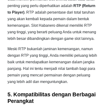
penting yang perlu diperhatikan adalah
RTP (Return
to Player)
. RTP adalah persentase dari total taruhan
yang akan kembali kepada pemain dalam bentuk
kemenangan. Slot Habanero dikenal memiliki RTP
yang tinggi, yang berarti peluang Anda untuk menang
lebih besar dibandingkan dengan game slot lainnya.
Meski RTP bukanlah jaminan kemenangan, namun
dengan RTP yang tinggi, Anda memiliki peluang lebih
baik untuk mendapatkan kemenangan dalam jangka
panjang. Hal ini tentu menjadi nilai tambah bagi para
pemain yang mencari permainan dengan peluang
yang lebih adil dan menguntungkan.
5. Kompatibilitas dengan Berbagai
Perangkat