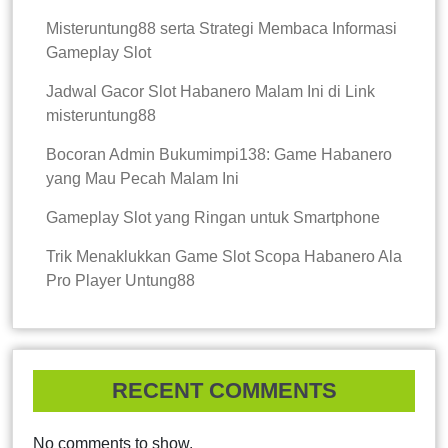
Misteruntung88 serta Strategi Membaca Informasi
Gameplay Slot
Jadwal Gacor Slot Habanero Malam Ini di Link
misteruntung88
Bocoran Admin Bukumimpi138: Game Habanero
yang Mau Pecah Malam Ini
Gameplay Slot yang Ringan untuk Smartphone
Trik Menaklukkan Game Slot Scopa Habanero Ala
Pro Player Untung88
RECENT COMMENTS
No comments to show.