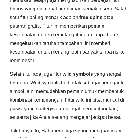
memukau, tetapi juga menghadirkan berbagai fitur
bonus yang membuat permainan semakin seru. Salah
satu fitur paling menarik adalah
free spins
atau
putaran gratis. Fitur ini memberikan pemain
kesempatan untuk memutar gulungan tanpa harus
mengeluarkan taruhan tambahan. Ini memberi
kesempatan untuk menang lebih banyak tanpa risiko
lebih besar.
Selain itu, ada juga fitur
wild symbols
yang sangat
berguna. Wild symbols bertindak sebagai pengganti
simbol lain, memudahkan pemain untuk membentuk
kombinasi kemenangan. Fitur wild ini bisa muncul di
posisi yang strategis dan sangat menguntungkan,
terutama jika Anda sedang mengejar jackpot besar.
Tak hanya itu, Habanero juga sering menghadirkan