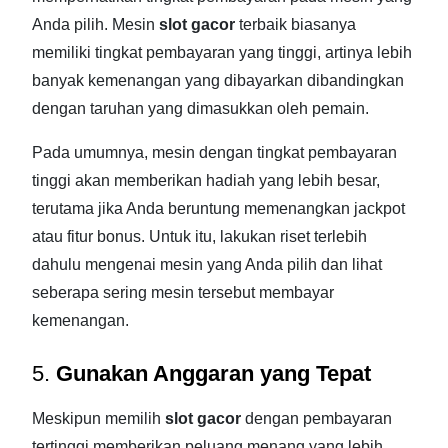
Anda pilih. Mesin
slot gacor
terbaik biasanya
memiliki tingkat pembayaran yang tinggi, artinya lebih
banyak kemenangan yang dibayarkan dibandingkan
dengan taruhan yang dimasukkan oleh pemain.
Pada umumnya, mesin dengan tingkat pembayaran
tinggi akan memberikan hadiah yang lebih besar,
terutama jika Anda beruntung memenangkan jackpot
atau fitur bonus. Untuk itu, lakukan riset terlebih
dahulu mengenai mesin yang Anda pilih dan lihat
seberapa sering mesin tersebut membayar
kemenangan.
5.
Gunakan Anggaran yang Tepat
Meskipun memilih
slot gacor
dengan pembayaran
tertinggi memberikan peluang menang yang lebih