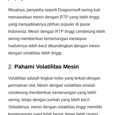
Misalnya, penyedia seperti Dragoonsoft sering kali
menawarkan mesin dengan RTP yang lebih tinggi,
yang menjadikannya pilihan populer di pasar
Indonesia. Mesin dengan RTP tinggi cenderung lebih
sering memberikan kemenangan meskipun
hadiahnya lebih kecil dibandingkan dengan mesin
dengan volatilitas lebih tinggi.
2.
Pahami Volatilitas Mesin
Volatilitas adalah tingkat risiko yang terkait dengan
permainan slot. Mesin dengan volatilitas rendah
cenderung memberikan kemenangan yang lebih
sering, tetapi dengan jumlah yang lebih kecil.
Sebaliknya, mesin dengan volatilitas tinggi memiliki
kemenangan yang lebih besar, tetapi lebih jarang