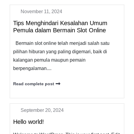
November 11, 2024
Tips Menghindari Kesalahan Umum
Pemula dalam Bermain Slot Online
Bermain slot online telah menjadi salah satu
pilihan hiburan yang paling digemari, baik di
kalangan pemula maupun pemain
berpengalaman....
Read complete post
September 20, 2024
Hello world!