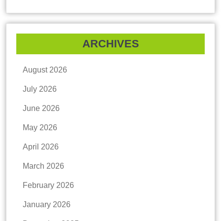
ARCHIVES
August 2026
July 2026
June 2026
May 2026
April 2026
March 2026
February 2026
January 2026