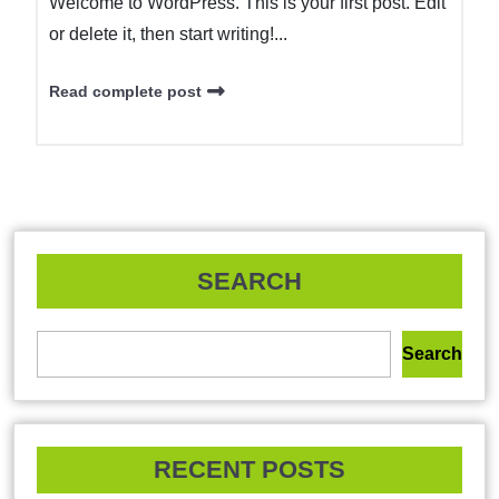
Welcome to WordPress. This is your first post. Edit
or delete it, then start writing!...
Read complete post
SEARCH
Search
RECENT POSTS