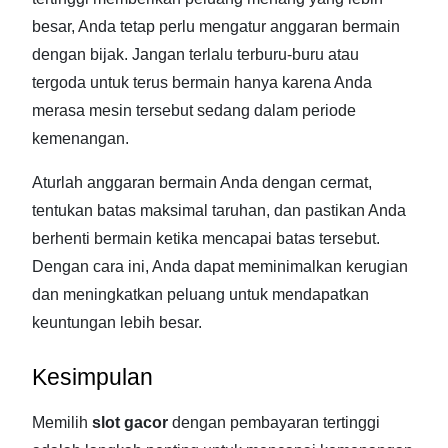
besar, Anda tetap perlu mengatur anggaran bermain
dengan bijak. Jangan terlalu terburu-buru atau
tergoda untuk terus bermain hanya karena Anda
merasa mesin tersebut sedang dalam periode
kemenangan.
Aturlah anggaran bermain Anda dengan cermat,
tentukan batas maksimal taruhan, dan pastikan Anda
berhenti bermain ketika mencapai batas tersebut.
Dengan cara ini, Anda dapat meminimalkan kerugian
dan meningkatkan peluang untuk mendapatkan
keuntungan lebih besar.
Kesimpulan
Memilih
slot gacor
dengan pembayaran tertinggi