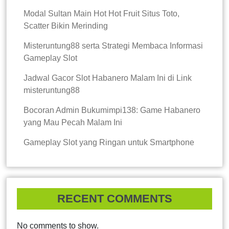
Modal Sultan Main Hot Hot Fruit Situs Toto,
Scatter Bikin Merinding
Misteruntung88 serta Strategi Membaca Informasi
Gameplay Slot
Jadwal Gacor Slot Habanero Malam Ini di Link
misteruntung88
Bocoran Admin Bukumimpi138: Game Habanero
yang Mau Pecah Malam Ini
Gameplay Slot yang Ringan untuk Smartphone
RECENT COMMENTS
No comments to show.