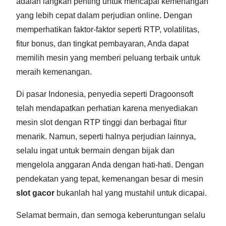
adalah langkah penting untuk mencapai kemenangan
yang lebih cepat dalam perjudian online. Dengan
memperhatikan faktor-faktor seperti RTP, volatilitas,
fitur bonus, dan tingkat pembayaran, Anda dapat
memilih mesin yang memberi peluang terbaik untuk
meraih kemenangan.
Di pasar Indonesia, penyedia seperti Dragoonsoft
telah mendapatkan perhatian karena menyediakan
mesin slot dengan RTP tinggi dan berbagai fitur
menarik. Namun, seperti halnya perjudian lainnya,
selalu ingat untuk bermain dengan bijak dan
mengelola anggaran Anda dengan hati-hati. Dengan
pendekatan yang tepat, kemenangan besar di mesin
slot gacor
bukanlah hal yang mustahil untuk dicapai.
Selamat bermain, dan semoga keberuntungan selalu