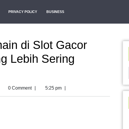
PRIVACY POLICY
BUSINESS
ain di Slot Gacor
g Lebih Sering
0 Comment
|
5:25 pm
|