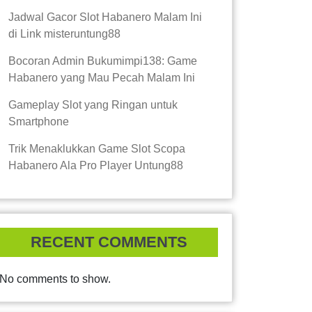
Jadwal Gacor Slot Habanero Malam Ini
di Link misteruntung88
Bocoran Admin Bukumimpi138: Game
Habanero yang Mau Pecah Malam Ini
Gameplay Slot yang Ringan untuk
Smartphone
Trik Menaklukkan Game Slot Scopa
Habanero Ala Pro Player Untung88
RECENT COMMENTS
No comments to show.