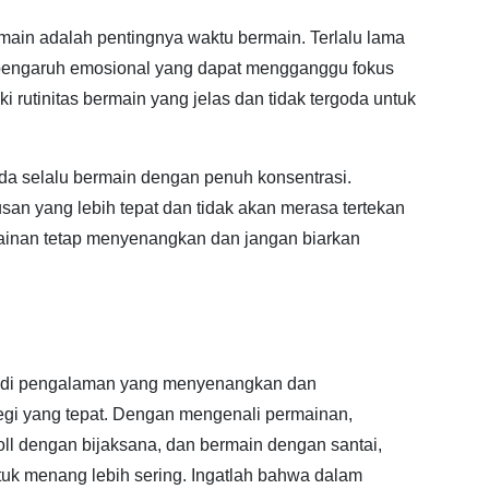
emain adalah pentingnya waktu bermain. Terlalu lama
pengaruh emosional yang dapat mengganggu fokus
 rutinitas bermain yang jelas dan tidak tergoda untuk
da selalu bermain dengan penuh konsentrasi.
an yang lebih tepat dan tidak akan merasa tertekan
ainan tetap menyenangkan dan jangan biarkan
adi pengalaman yang menyenangkan dan
egi yang tepat. Dengan mengenali permainan,
ll dengan bijaksana, dan bermain dengan santai,
uk menang lebih sering. Ingatlah bahwa dalam