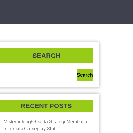
SEARCH
Search
RECENT POSTS
Misteruntung88 serta Strategi Membaca
Informasi Gameplay Slot