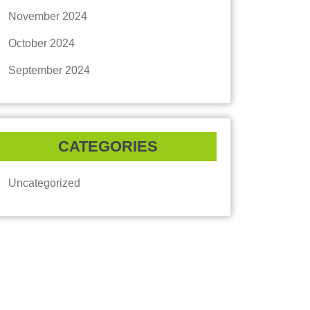
November 2024
October 2024
September 2024
CATEGORIES
Uncategorized