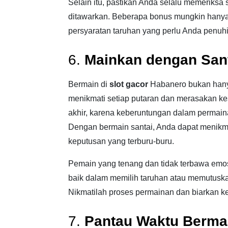
Selain itu, pastikan Anda selalu memeriksa 
ditawarkan. Beberapa bonus mungkin hanya b
persyaratan taruhan yang perlu Anda penu
6.
Mainkan dengan Sant
Bermain di
slot gacor
Habanero bukan hanya
menikmati setiap putaran dan merasakan kes
akhir, karena keberuntungan dalam permainan
Dengan bermain santai, Anda dapat menikm
keputusan yang terburu-buru.
Pemain yang tenang dan tidak terbawa emos
baik dalam memilih taruhan atau memutuska
Nikmatilah proses permainan dan biarkan 
7.
Pantau Waktu Berma