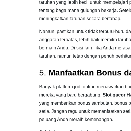
taruhan yang lebih kecil untuk mempelaja
tentang bagaimana gulungan bekerja. Setela
meningkatkan taruhan secara bertahap.
Namun, pastikan untuk tidak terburu-buru d
anggaran terbatas, lebih baik memilih taru
bermain Anda. Di sisi lain, jika Anda meras
taruhan, namun tetap dengan penuh perhitu
5.
Manfaatkan Bonus d
Banyak platform judi online menawarkan bo
mereka yang baru bergabung.
Slot gacor
Ha
yang memberikan bonus sambutan, bonus put
setia. Jangan ragu untuk memanfaatkan set
peluang Anda meraih kemenangan.