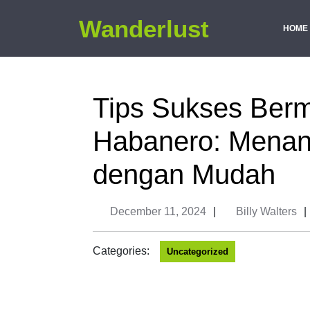
Wanderlust
HOME
Tips Sukses Berm
Habanero: Menan
dengan Mudah
December 11, 2024
|
Billy Walters
|
Categories:
Uncategorized