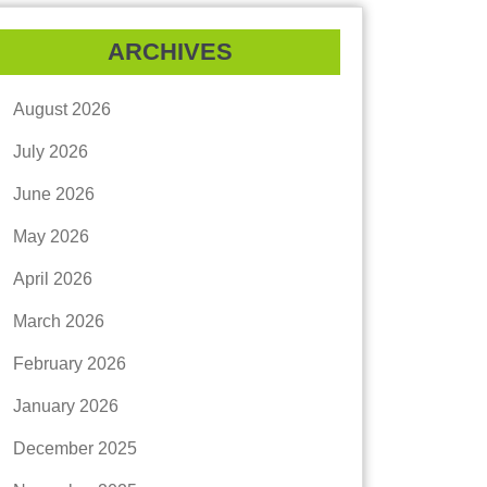
ARCHIVES
August 2026
July 2026
June 2026
May 2026
April 2026
March 2026
February 2026
January 2026
December 2025