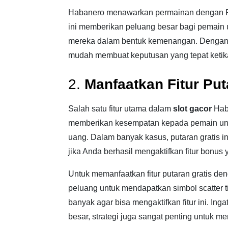
Habanero menawarkan permainan dengan RTP 
ini memberikan peluang besar bagi pemain 
mereka dalam bentuk kemenangan. Dengan m
mudah membuat keputusan yang tepat ketik
2.
Manfaatkan Fitur Put
Salah satu fitur utama dalam
slot gacor
Haba
memberikan kesempatan kepada pemain unt
uang. Dalam banyak kasus, putaran gratis 
jika Anda berhasil mengaktifkan fitur bonus 
Untuk memanfaatkan fitur putaran gratis de
peluang untuk mendapatkan simbol scatter t
banyak agar bisa mengaktifkan fitur ini. I
besar, strategi juga sangat penting untuk m