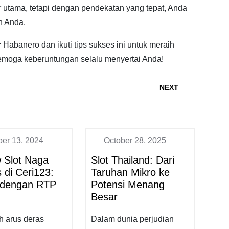
r utama, tetapi dengan pendekatan yang tepat, Anda
n Anda.
r
Habanero dan ikuti tips sukses ini untuk meraih
moga keberuntungan selalu menyertai Anda!
NEXT
ber 13, 2024
October 28, 2025
 Slot Naga
Slot Thailand: Dari
di Ceri123:
Taruhan Mikro ke
dengan RTP
Potensi Menang
Besar
h arus deras
Dalam dunia perjudian