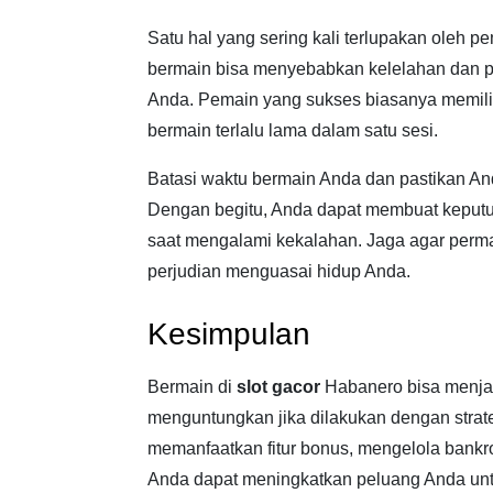
Satu hal yang sering kali terlupakan oleh p
bermain bisa menyebabkan kelelahan dan 
Anda. Pemain yang sukses biasanya memiliki
bermain terlalu lama dalam satu sesi.
Batasi waktu bermain Anda dan pastikan An
Dengan begitu, Anda dapat membuat keputus
saat mengalami kekalahan. Jaga agar perm
perjudian menguasai hidup Anda.
Kesimpulan
Bermain di
slot gacor
Habanero bisa menj
menguntungkan jika dilakukan dengan strat
memanfaatkan fitur bonus, mengelola bankro
Anda dapat meningkatkan peluang Anda unt