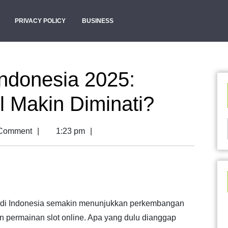
PRIVACY POLICY
BUSINESS
Indonesia 2025:
 Makin Diminati?
Comment
|
1:23 pm
|
permainan slot online. Apa yang dulu dianggap