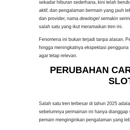
sekadar hiburan sederhana, kini telah berub
aktif, dan pengalaman bermain yang jauh lebi
dan provider, nama
dewitogel
semakin serin
salah satu yang ikut meramaikan tren ini.
Fenomena ini bukan terjadi tanpa alasan. 
hingga meningkatnya ekspektasi pengguna me
agar tetap relevan.
PERUBAHAN CAR
SLO
Salah satu tren terbesar di tahun 2025 adal
sebelumnya permainan ini hanya dianggap se
pemain menginginkan pengalaman yang lebi