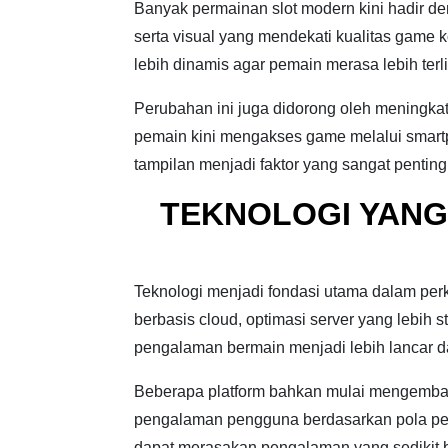
Banyak permainan slot modern kini hadir den
serta visual yang mendekati kualitas game ko
lebih dinamis agar pemain merasa lebih terl
Perubahan ini juga didorong oleh meningk
pemain kini mengakses game melalui smart
tampilan menjadi faktor yang sangat penting
TEKNOLOGI YANG
Teknologi menjadi fondasi utama dalam per
berbasis cloud, optimasi server yang lebih 
pengalaman bermain menjadi lebih lancar d
Beberapa platform bahkan mulai mengemb
pengalaman pengguna berdasarkan pola per
dapat merasakan pengalaman yang sedikit