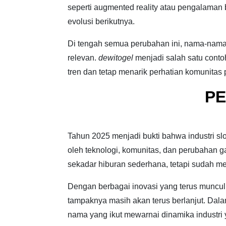
seperti augmented reality atau pengalaman b
evolusi berikutnya.
Di tengah semua perubahan ini, nama-nama
relevan.
dewitogel
menjadi salah satu conto
tren dan tetap menarik perhatian komunitas
P
Tahun 2025 menjadi bukti bahwa industri sl
oleh teknologi, komunitas, dan perubahan ga
sekadar hiburan sederhana, tetapi sudah men
Dengan berbagai inovasi yang terus muncul,
tampaknya masih akan terus berlanjut. Dala
nama yang ikut mewarnai dinamika industri 