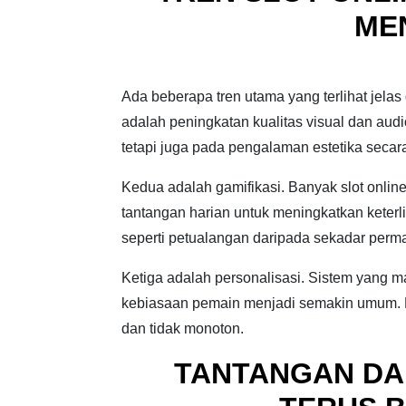
ME
Ada beberapa tren utama yang terlihat jelas 
adalah peningkatan kualitas visual dan aud
tetapi juga pada pengalaman estetika secar
Kedua adalah gamifikasi. Banyak slot onlin
tantangan harian untuk meningkatkan keterl
seperti petualangan daripada sekadar perm
Ketiga adalah personalisasi. Sistem yan
kebiasaan pemain menjadi semakin umum. H
dan tidak monoton.
TANTANGAN DA