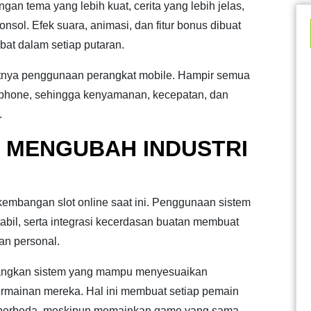
gan tema yang lebih kuat, cerita yang lebih jelas,
nsol. Efek suara, animasi, dan fitur bonus dibuat
ibat dalam setiap putaran.
atnya penggunaan perangkat mobile. Hampir semua
phone, sehingga kenyamanan, kecepatan, dan
.
 MENGUBAH INDUSTRI
kembangan slot online saat ini. Penggunaan sistem
stabil, serta integrasi kecerdasan buatan membuat
an personal.
angkan sistem yang mampu menyesuaikan
mainan mereka. Hal ini membuat setiap pemain
 berbeda, meskipun memainkan game yang sama.